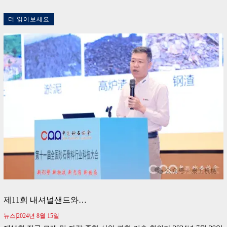
더 읽어보세요
제11회 내셔널샌드와…
뉴스|2024년 8월 15일