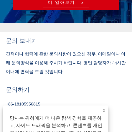
더 알아보기
문의 보내기
견적이나 협력에 관한 문의사항이 있으신 경우, 이메일이나 아
래 문의양식을 이용해 주시기 바랍니다. 영업 담당자가 24시간
이내에 연락을 드릴 것입니다.
문의하기
+86-18105956815
X
inquiry@qzmachine.com
당사는 귀하에게 더 나은 탐색 경험을 제공하
고, 사이트 트래픽을 분석하고, 콘텐츠를 개인
No.777, Zhangban Town, TIA, 취안저우, 푸젠성, 중국